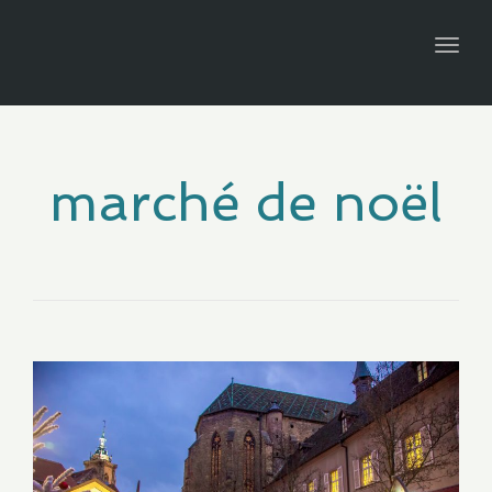
navig
Togg
navig
marché de noël